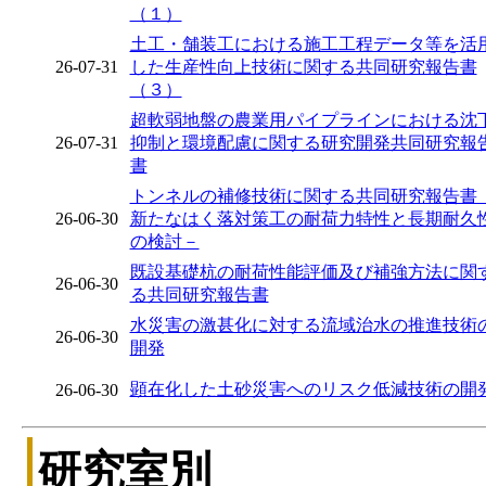
（１）
土工・舗装工における施工工程データ等を活
26-07-31
した生産性向上技術に関する共同研究報告書
（３）
超軟弱地盤の農業用パイプラインにおける沈
26-07-31
抑制と環境配慮に関する研究開発共同研究報
書
トンネルの補修技術に関する共同研究報告書 
26-06-30
新たなはく落対策工の耐荷力特性と長期耐久
の検討－
既設基礎杭の耐荷性能評価及び補強方法に関
26-06-30
る共同研究報告書
水災害の激甚化に対する流域治水の推進技術
26-06-30
開発
顕在化した土砂災害へのリスク低減技術の開
26-06-30
研究室別