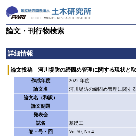
論文・刊行物検索
詳細情報
論文投稿 河川堤防の締固め管理に関する現状と
作成年度
2022 年度
論文名
河川堤防の締固め管理に関す
論文名（和訳）
論文副題
発表会
誌名
基礎工
巻・号・回
Vol.50, No.4