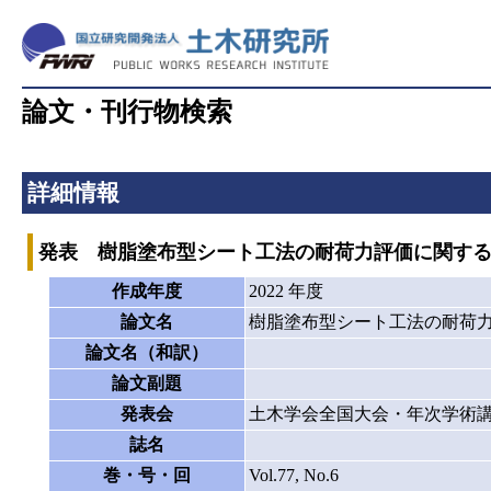
論文・刊行物検索
詳細情報
発表 樹脂塗布型シート工法の耐荷力評価に関す
作成年度
2022 年度
論文名
樹脂塗布型シート工法の耐荷
論文名（和訳）
論文副題
発表会
土木学会全国大会・年次学術
誌名
巻・号・回
Vol.77, No.6