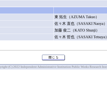
東 拓生（AZUMA Takuo）
佐々木 直也（SASAKI Naoya
加藤 俊二（KATO Shunji）
佐々木 哲也（SASAKI Tetsuya
right (C) 2022 Independent Administrative Institution Public Works Research Inst