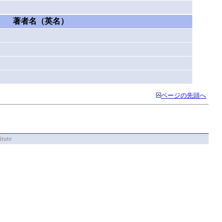
著者名（英名）
）
）
ページの先頭へ
itute