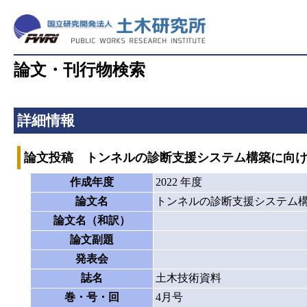
論文・刊行物検索
詳細情報
論文投稿 トンネルの診断支援システム構築に向
作成年度
2022 年度
論文名
トンネルの診断支援システム
論文名（和訳）
論文副題
発表会
誌名
土木技術資料
巻・号・回
4月号