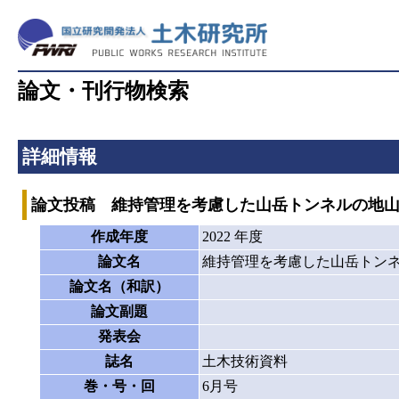
論文・刊行物検索
詳細情報
論文投稿 維持管理を考慮した山岳トンネルの地
作成年度
2022 年度
論文名
維持管理を考慮した山岳トン
論文名（和訳）
論文副題
発表会
誌名
土木技術資料
巻・号・回
6月号