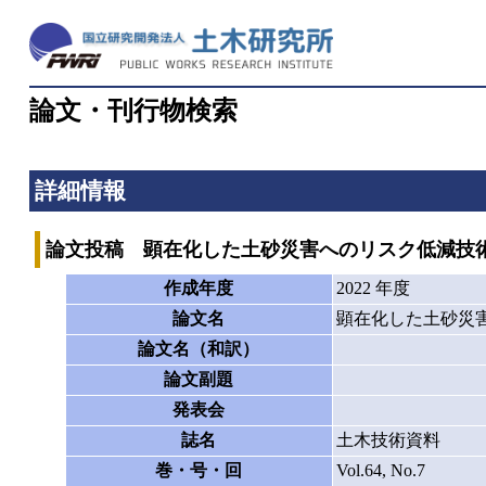
論文・刊行物検索
詳細情報
論文投稿 顕在化した土砂災害へのリスク低減技
作成年度
2022 年度
論文名
顕在化した土砂災
論文名（和訳）
論文副題
発表会
誌名
土木技術資料
巻・号・回
Vol.64, No.7