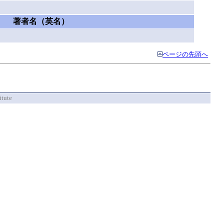
著者名（英名）
ページの先頭へ
itute