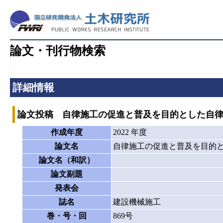
論文・刊行物検索
詳細情報
論文投稿 自律施工の促進と普及を目的とした自律
作成年度
2022 年度
論文名
自律施工の促進と普及を目的と
論文名（和訳）
論文副題
発表会
誌名
建設機械施工
巻・号・回
869号