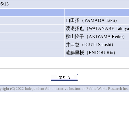
05/13
山田拓（YAMADA Taku）
渡邊拓也（WATANABE Takuy
秋山怜子（AKIYAMA Reiko）
井口慧（IGUTI Satoshi）
遠藤里桜（ENDOU Rio）
right (C) 2022 Independent Administrative Institution Public Works Research Inst