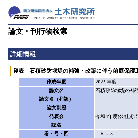
論文・刊行物検索
詳細情報
発表 石積砂防堰堤の補強・改築に伴う前庭保護
作成年度
2022 年度
論文名
石積砂防堰堤の補
論文名（和訳）
論文副題
発表会
令和4年度(公社)
誌名
巻・号・回
R1-18