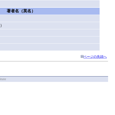
著者名（英名）
a）
ページの先頭へ
itute