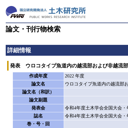
論文・刊行物検索
詳細情報
発表 ウロコタイプ魚道内の越流部および非越流
作成年度
2022 年度
論文名
ウロコタイプ魚道内の越流部
論文名（和訳）
論文副題
発表会
令和4年度土木学会全国大会・
誌名
令和4年度土木学会全国大会・
巻・号・回