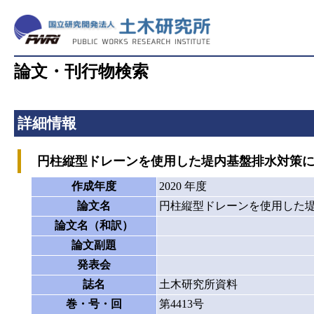
論文・刊行物検索
詳細情報
円柱縦型ドレーンを使用した堤内基盤排水対策に
作成年度
2020 年度
論文名
円柱縦型ドレーンを使用した
論文名（和訳）
論文副題
発表会
誌名
土木研究所資料
巻・号・回
第4413号