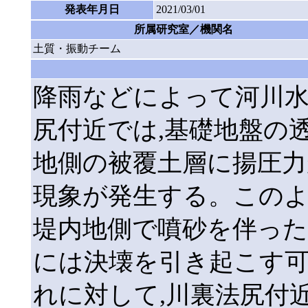
発表年月日
2021/03/01
所属研究室／機関名
土質・振動チーム
降雨などによって河川水
尻付近では,基礎地盤の
地側の被覆土層に揚圧力
現象が発生する。このよ
堤内地側で噴砂を伴った
には決壊を引き起こす
れに対して,川裏法尻付