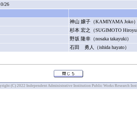
10/26
神山 嬢子（KAMIYAMA Joko
杉本 宏之（SUGIMOTO Hiroyu
野坂 隆幸（nosaka takayuki）
石田 勇人（ishida hayato）
right (C) 2022 Independent Administrative Institution Public Works Research Inst