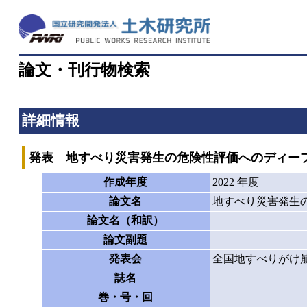
論文・刊行物検索
詳細情報
発表 地すべり災害発生の危険性評価へのディー
作成年度
2022 年度
論文名
地すべり災害発生
論文名（和訳）
論文副題
発表会
全国地すべりがけ崩
誌名
巻・号・回