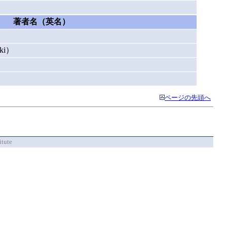
著者名（英名）
）
ki）
ページの先頭へ
itute