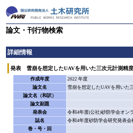
論文・刊行物検索
詳細情報
発表 雪崩を想定したUAVを用いた三次元計測精
作成年度
2022 年度
論文名
雪崩を想定したUAVを用いた
論文名（和訳）
論文副題
発表会
令和4年度(公社)砂防学会オン
誌名
令和4年度砂防学会研究発表会
巻・号・回