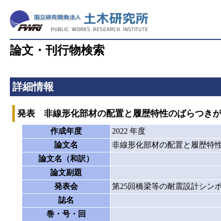
論文・刊行物検索
詳細情報
発表 非線形化部材の配置と履歴特性のばらつき
作成年度
2022 年度
論文名
非線形化部材の配置と履歴特
論文名（和訳）
論文副題
発表会
第25回橋梁等の耐震設計シン
誌名
巻・号・回