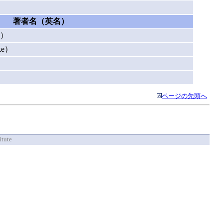
著者名（英名）
o）
ke）
ページの先頭へ
itute