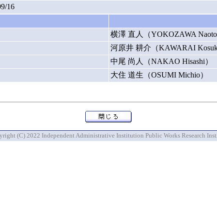
09/16
横澤 直人（YOKOZAWA Naot
河原井 耕介（KAWARAI Kosu
中尾 尚人（NAKAO Hisashi）
大住 道生（OSUMI Michio）
right (C) 2022 Independent Administrative Institution Public Works Research Inst