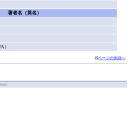
著者名（英名）
WA）
ページの先頭へ
itute