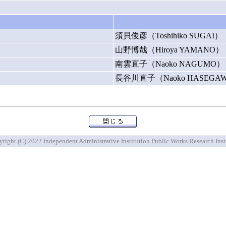
須貝俊彦（Toshihiko SUGAI）
山野博哉（Hiroya YAMANO）
南雲直子（Naoko NAGUMO）
長谷川直子（Naoko HASEGA
right (C) 2022 Independent Administrative Institution Public Works Research Inst