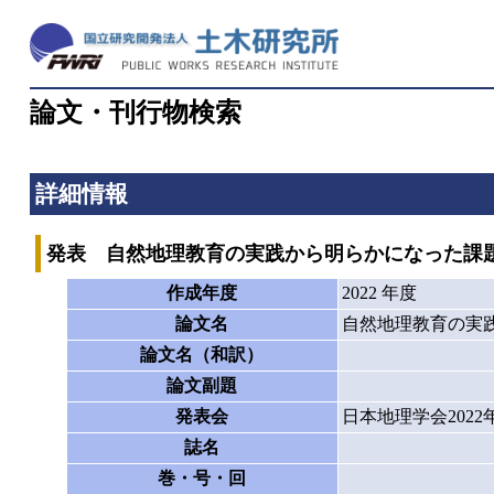
論文・刊行物検索
詳細情報
発表 自然地理教育の実践から明らかになった課
作成年度
2022 年度
論文名
自然地理教育の実
論文名（和訳）
論文副題
発表会
日本地理学会202
誌名
巻・号・回