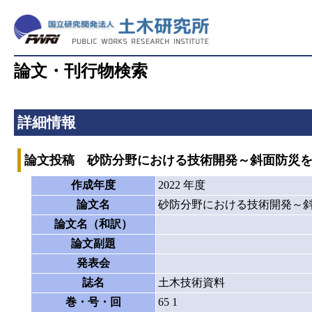
論文・刊行物検索
詳細情報
論文投稿 砂防分野における技術開発～斜面防災
作成年度
2022 年度
論文名
砂防分野における技術開発～
論文名（和訳）
論文副題
発表会
誌名
土木技術資料
巻・号・回
65 1