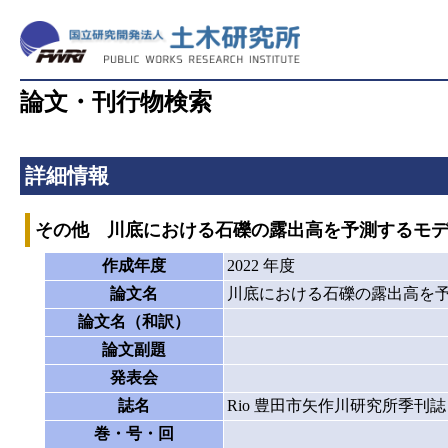
論文・刊行物検索
詳細情報
その他 川底における石礫の露出高を予測するモ
作成年度
2022 年度
論文名
川底における石礫の露出高を
論文名（和訳）
論文副題
発表会
誌名
Rio 豊田市矢作川研究所季刊誌
巻・号・回