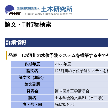
論文・刊行物検索
詳細情報
発表 125河川の水位予測システムを構築する中
作成年度
2022 年度
論文名
125河川の水位予測システム
論文名（和訳）
論文副題
発表会
第67回水工学講演会
誌名
土木学会論文集B1（水工学）
巻・号・回
Vol.78, No.2