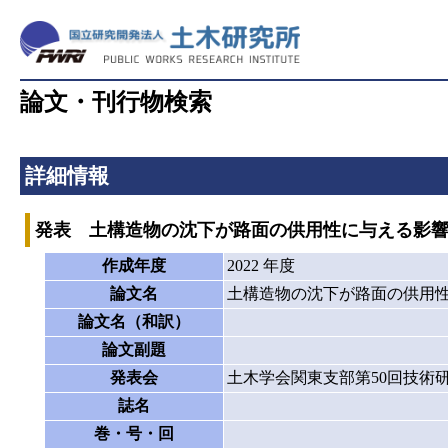
論文・刊行物検索
詳細情報
発表 土構造物の沈下が路面の供用性に与える影
作成年度
2022 年度
論文名
土構造物の沈下が路面の供用
論文名（和訳）
論文副題
発表会
土木学会関東支部第50回技術
誌名
巻・号・回