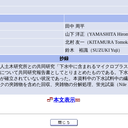
田中 周平
山下 洋正（YAMASHITA Hirom
北村 友一（KITAMURA Tomok
鈴木 裕識（SUZUKI Yuji）
抄録
人土木研究所との共同研究「下水中に含まれるマイクロプラス
について共同研究報告書としてとりまとめたものである。下水
が確立されていない状況であった。本資料中の下水試料中の繊
の夾雑物を含めた回収、夾雑物の分解処理、蛍光試薬（Nile 
本文表示