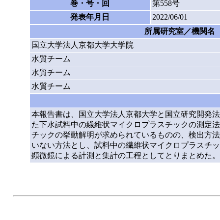
巻・号・回
第558号
発表年月日
2022/06/01
所属研究室／機関名
国立大学法人京都大学大学院
水質チーム
水質チーム
水質チーム
本報告書は、国立大学法人京都大学と国立研究開発法
た下水試料中の繊維状マイクロプラスチックの測定法
チックの挙動解明が求められているものの、検出方法
いない方法とし、試料中の繊維状マイクロプラスチック
顕微鏡による計測と集計の工程としてとりまとめた。