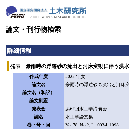
論文・刊行物検索
詳細情報
発表 豪雨時の浮遊砂の流出と河床変動に伴う洪
作成年度
2022 年度
論文名
豪雨時の浮遊砂の流出と河床
論文名（和訳）
論文副題
発表会
第67回水工学講演会
誌名
水工学論文集
巻・号・回
Vol.78, No.2, I_1093-I_1098