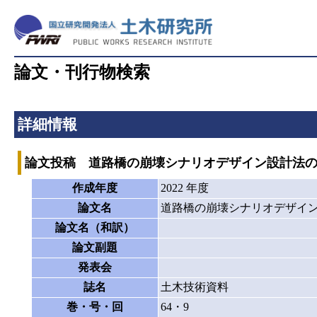
論文・刊行物検索
詳細情報
論文投稿 道路橋の崩壊シナリオデザイン設計法の
作成年度
2022 年度
論文名
道路橋の崩壊シナリオデザイン
論文名（和訳）
論文副題
発表会
誌名
土木技術資料
巻・号・回
64・9