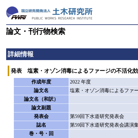
論文・刊行物検索
詳細情報
発表 塩素・オゾン消毒によるファージの不活化
作成年度
2022 年度
論文名
塩素・オゾン消毒によるファ
論文名（和訳）
論文副題
発表会
第59回下水道研究発表会
誌名
第59回下水道研究発表会講演
巻・号・回