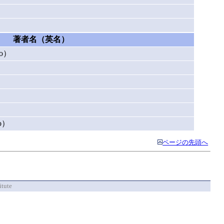
著者名（英名）
ao）
）
o）
ページの先頭へ
itute