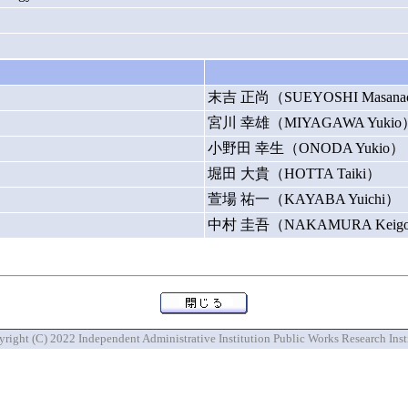
末吉 正尚（SUEYOSHI Masan
宮川 幸雄（MIYAGAWA Yukio
小野田 幸生（ONODA Yukio）
堀田 大貴（HOTTA Taiki）
萱場 祐一（KAYABA Yuichi）
中村 圭吾（NAKAMURA Keig
right (C) 2022 Independent Administrative Institution Public Works Research Inst