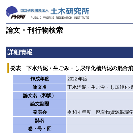
論文・刊行物検索
詳細情報
発表 下水汚泥・生ごみ・し尿浄化槽汚泥の混合
作成年度
2022 年度
論文名
下水汚泥・生ごみ・し尿浄化
論文名（和訳）
論文副題
発表会
令和 4 年度 廃棄物資源循環
誌名
巻・号・回