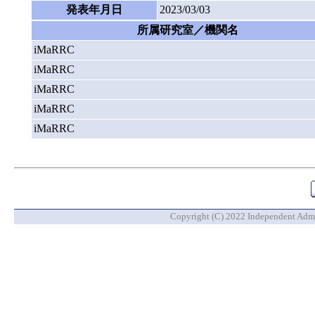
発表年月日
2023/03/03
所属研究室／機関名
iMaRRC
iMaRRC
iMaRRC
iMaRRC
iMaRRC
Copyright (C) 2022 Independent Admin