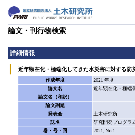
論文・刊行物検索
詳細情報
近年顕在化・極端化してきた水災害に対する防
作成年度
2021 年度
論文名
近年顕在化・極端
論文名（和訳）
論文副題
発表会
土木研究所
誌名
研究開発プログラ
巻・号・回
2021, No.1