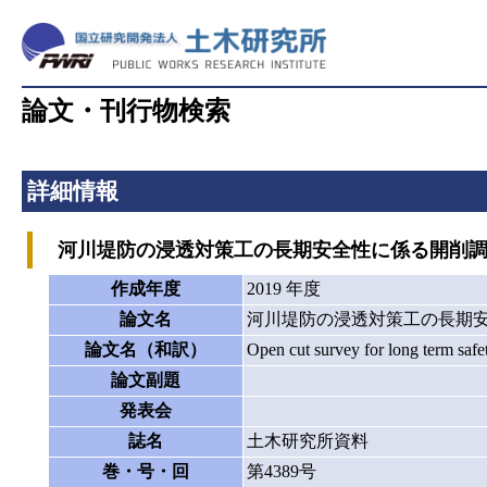
論文・刊行物検索
詳細情報
河川堤防の浸透対策工の長期安全性に係る開削調
作成年度
2019 年度
論文名
河川堤防の浸透対策工の長期
論文名（和訳）
Open cut survey for long term saf
論文副題
発表会
誌名
土木研究所資料
巻・号・回
第4389号