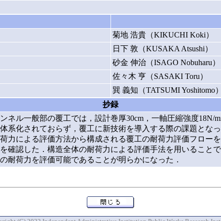
菊地 浩貴（KIKUCHI Koki）
日下 敦（KUSAKA Atsushi）
砂金 伸治（ISAGO Nobuharu）
佐々木 亨（SASAKI Toru）
巽 義知（TATSUMI Yoshitomo
抄録
ネル一般部の覆工では，設計巻厚30cm，一軸圧縮強度18N/
体系化されておらず，覆工に新技術を導入する際の課題となっ
荷力による評価方法から構成される覆工の耐荷力評価フローを
を確認した．構造全体の耐荷力による評価手法を用いることで
の耐荷力を評価可能であることが明らかになった．