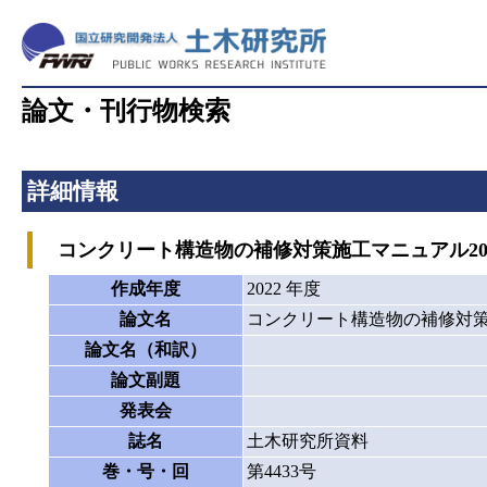
論文・刊行物検索
詳細情報
コンクリート構造物の補修対策施工マニュアル20
作成年度
2022 年度
論文名
コンクリート構造物の補修対策
論文名（和訳）
論文副題
発表会
誌名
土木研究所資料
巻・号・回
第4433号