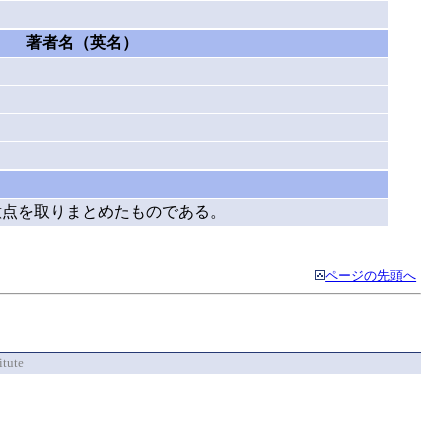
著者名（英名）
）
意点を取りまとめたものである。
ページの先頭へ
itute