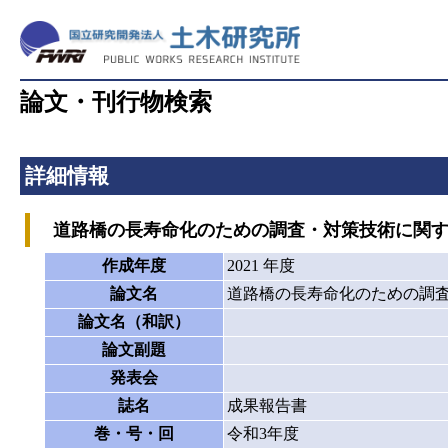
論文・刊行物検索
詳細情報
道路橋の長寿命化のための調査・対策技術に関する
作成年度
2021 年度
論文名
道路橋の長寿命化のための調査
論文名（和訳）
論文副題
発表会
誌名
成果報告書
巻・号・回
令和3年度