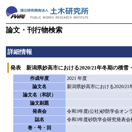
論文・刊行物検索
詳細情報
発表 新潟県妙高市における2020/21年冬期の積
作成年度
2021 年度
論文名
新潟県妙高市における2020/
論文名（和訳）
論文副題
発表会
令和3年度(公社)砂防学会オン
誌名
令和3年度砂防学会研究発表会
巻・号・回