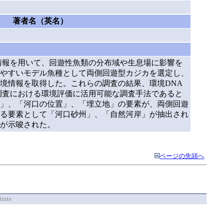
著者名（英名）
情報を用いて、回遊性魚類の分布域や生息場に影響を
やすいモデル魚種として両側回遊型カジカを選定し、
環境情報を取得した。これらの調査の結果、環境DNA
調査における環境評価に活用可能な調査手法であると
」、「河口の位置」、「埋立地」の要素が、両側回遊
る要素として「河口砂州」、「自然河岸」が抽出され
が示唆された。
ページの先頭へ
itute