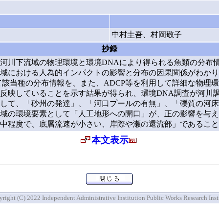
中村圭吾、村岡敬子
抄録
、河川下流域の物理環境と環境DNAにより得られる魚類の分布
域における人為的インパクトの影響と分布の因果関係がわかり
て該当種の分布情報を、また、ADCP等を利用して詳細な物理
反映していることを示す結果が得られ、環境DNA調査が河川
して、「砂州の発達」、「河口プールの有無」、「礫質の河床
域の環境要素として「人工地形への開口」が、正の影響を与え
中程度で、底層流速が小さい、岸際や瀬の還流部」であること
本文表示
right (C) 2022 Independent Administrative Institution Public Works Research Inst