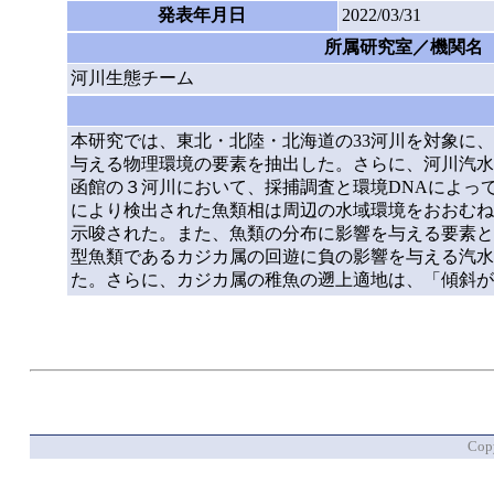
発表年月日
2022/03/31
所属研究室／機関名
河川生態チーム
本研究では、東北・北陸・北海道の33河川を対象に
与える物理環境の要素を抽出した。さらに、河川汽水
函館の３河川において、採捕調査と環境DNAによっ
により検出された魚類相は周辺の水域環境をおおむね
示唆された。また、魚類の分布に影響を与える要素と
型魚類であるカジカ属の回遊に負の影響を与える汽水
た。さらに、カジカ属の稚魚の遡上適地は、「傾斜が
Copy