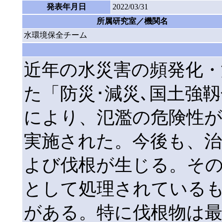
発表年月日
2022/03/31
所属研究室／機関名
水環境保全チーム
近年の水災害の頻発化・
た「防災･減災､国土強
により、氾濫の危険性が
実施された。今後も、治
よび伐根が生じる。そ
として処理されている
がある。特に伐根物は最