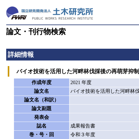
論文・刊行物検索
詳細情報
バイオ技術を活用した河畔林伐採後の再萌芽抑制
作成年度
2021 年度
論文名
バイオ技術を活用した河畔林
論文名（和訳）
論文副題
発表会
誌名
成果報告書
巻・号・回
令和３年度