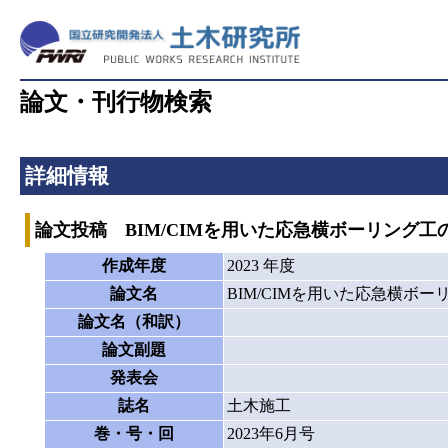
論文・刊行物検索
詳細情報
論文投稿 BIM/CIMを用いた応急横ボーリング
作成年度
2023 年度
論文名
BIM/CIMを用いた応急横ボ
論文名（和訳）
論文副題
発表会
誌名
土木施工
巻・号・回
2023年6月号