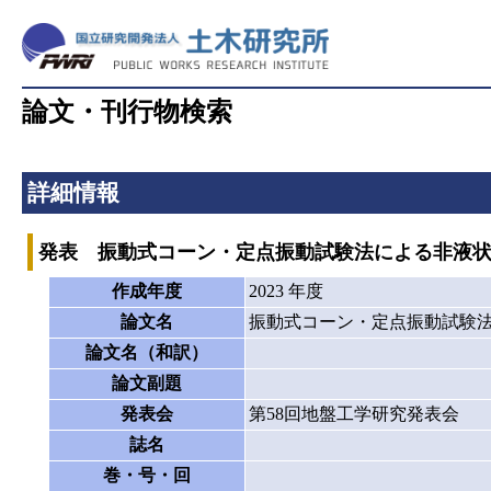
論文・刊行物検索
詳細情報
発表 振動式コーン・定点振動試験法による非液
作成年度
2023 年度
論文名
振動式コーン・定点振動試験
論文名（和訳）
論文副題
発表会
第58回地盤工学研究発表会
誌名
巻・号・回