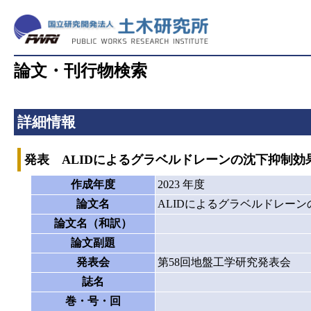
論文・刊行物検索
詳細情報
発表 ALIDによるグラベルドレーンの沈下抑制効
作成年度
2023 年度
論文名
ALIDによるグラベルドレー
論文名（和訳）
論文副題
発表会
第58回地盤工学研究発表会
誌名
巻・号・回