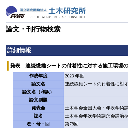
論文・刊行物検索
詳細情報
発表 連続繊維シートの付着性に対する施工環境
作成年度
2023 年度
論文名
連続繊維シートの付着性に対
論文名（和訳）
論文副題
発表会
土木学会全国大会・年次学術
誌名
土木学会年次学術講演会講演
巻・号・回
第78回