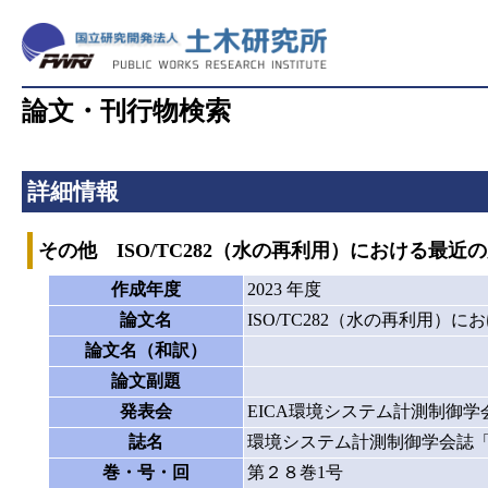
論文・刊行物検索
詳細情報
その他 ISO/TC282（水の再利用）における最近
作成年度
2023 年度
論文名
ISO/TC282（水の再利用）
論文名（和訳）
論文副題
発表会
EICA環境システム計測制御学
誌名
環境システム計測制御学会誌「E
巻・号・回
第２８巻1号