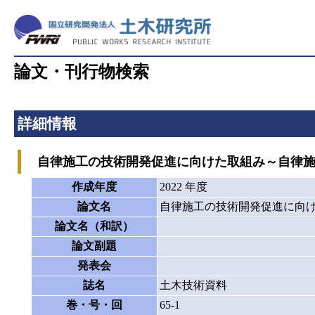
論文・刊行物検索
詳細情報
自律施工の技術開発促進に向けた取組み～自律施
作成年度
2022 年度
論文名
自律施工の技術開発促進に向け
論文名（和訳）
論文副題
発表会
誌名
土木技術資料
巻・号・回
65-1