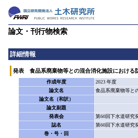
論文・刊行物検索
詳細情報
発表 食品系廃棄物等との混合消化施設における
作成年度
2023 年度
論文名
食品系廃棄物等と
論文名（和訳）
論文副題
発表会
第60回下水道研究
誌名
第60回下水道研究
巻・号・回