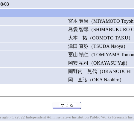
08/03
宮本 豊尚（MIYAMOTO Toyohi
島袋 智尋（SHIMABUKURO Ch
大本 拓（OOMOTO TAKU）
津田 直弥（TSUDA Naoya）
冨山 禎仁（TOMIYAMA Tomon
岡安 祐司（OKAYASU Yuji）
岡野内 晃代（OKANOUCHI Te
岡 直弘（OKA Naohiro）
right (C) 2022 Independent Administrative Institution Public Works Research Inst