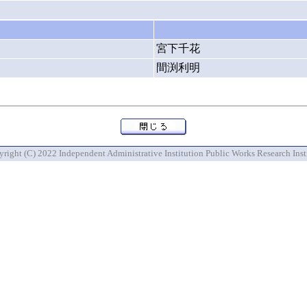
宮下千花
間渕利明
right (C) 2022 Independent Administrative Institution Public Works Research Inst