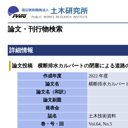
論文・刊行物検索
詳細情報
論文投稿 横断排水カルバートの閉塞による道路
作成年度
2022 年度
論文名
横断排水カルバー
論文名（和訳）
論文副題
発表会
誌名
土木技術資料
巻・号・回
Vol.64, No.5