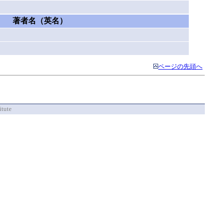
著者名（英名）
ページの先頭へ
itute