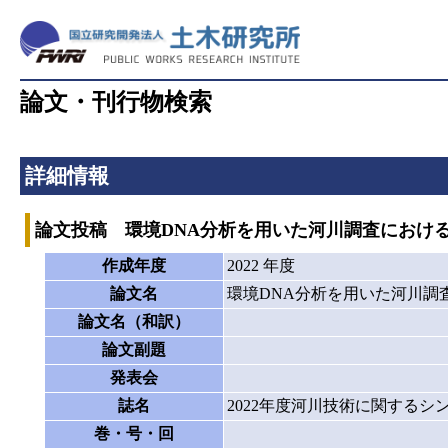
論文・刊行物検索
詳細情報
論文投稿 環境DNA分析を用いた河川調査におけ
作成年度
2022 年度
論文名
環境DNA分析を用いた河川調
論文名（和訳）
論文副題
発表会
誌名
2022年度河川技術に関するシ
巻・号・回