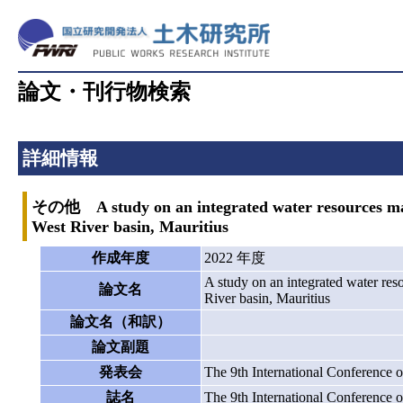
論文・刊行物検索
詳細情報
その他 A study on an integrated water resources man
West River basin, Mauritius
作成年度
2022 年度
A study on an integrated water re
論文名
River basin, Mauritius
論文名（和訳）
論文副題
発表会
The 9th International Conferenc
誌名
The 9th International Conferenc