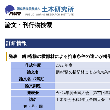
論文・刊行物検索
詳細情報
発表 鋼I桁橋の横部材による拘束条件の違いが橋
作成年度
2022 年度
論文名
鋼I桁橋の横部材による拘束条
論文名（和訳）
論文副題
発表会
令和4年度全国大会 第77回
誌名
土木学会令和4年度全国大会 
巻・号・回