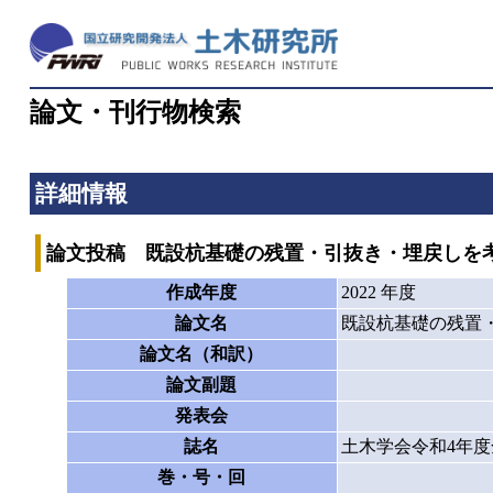
論文・刊行物検索
詳細情報
論文投稿 既設杭基礎の残置・引抜き・埋戻しを
作成年度
2022 年度
論文名
既設杭基礎の残置
論文名（和訳）
論文副題
発表会
誌名
土木学会令和4年度
巻・号・回