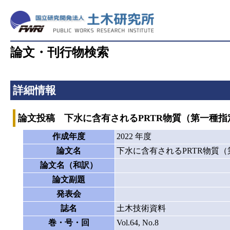
論文・刊行物検索
詳細情報
論文投稿 下水に含有されるPRTR物質（第一種
作成年度
2022 年度
論文名
下水に含有されるPRTR物質
論文名（和訳）
論文副題
発表会
誌名
土木技術資料
巻・号・回
Vol.64, No.8