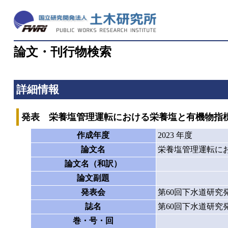
論文・刊行物検索
詳細情報
発表 栄養塩管理運転における栄養塩と有機物指
作成年度
2023 年度
論文名
栄養塩管理運転に
論文名（和訳）
論文副題
発表会
第60回下水道研究
誌名
第60回下水道研究
巻・号・回