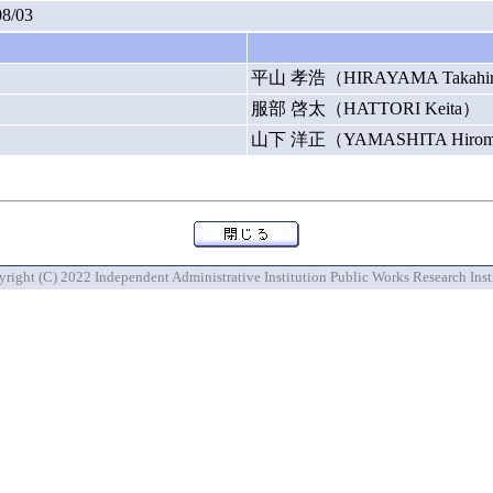
08/03
平山 孝浩（HIRAYAMA Takahi
服部 啓太（HATTORI Keita）
山下 洋正（YAMASHITA Hirom
right (C) 2022 Independent Administrative Institution Public Works Research Inst