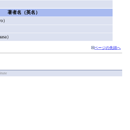
著者名（英名）
ro）
asa）
ページの先頭へ
itute