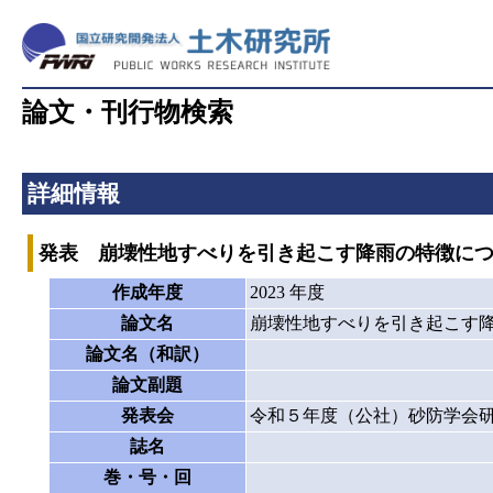
論文・刊行物検索
詳細情報
発表 崩壊性地すべりを引き起こす降雨の特徴に
作成年度
2023 年度
論文名
崩壊性地すべりを引き起こす
論文名（和訳）
論文副題
発表会
令和５年度（公社）砂防学会
誌名
巻・号・回